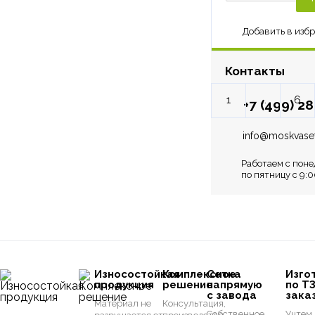
Контакты
1
...
6
+7 (499) 2
info@moskvaset
Работаем с поне
по пятницу с 9:0
Износостойкая
Комплексное
Сетка
Изго
продукция
решение
напрямую
по Т
с завода
зака
Материал не
Консультация,
Собственное
Учтем 