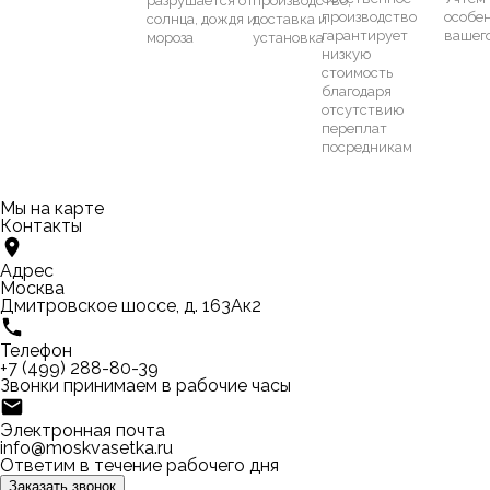
разрушается от
производство,
производство
особе
солнца, дождя и
доставка и
гарантирует
вашег
мороза
установка
низкую
стоимость
благодаря
отсутствию
переплат
посредникам
Мы на карте
Контакты
Адрес
Москва
Дмитровское шоссе, д. 163Ак2
Телефон
+7 (499) 288-80-39
Звонки принимаем в рабочие часы
Электронная почта
info@moskvasetka.ru
Ответим в течение рабочего дня
Заказать звонок