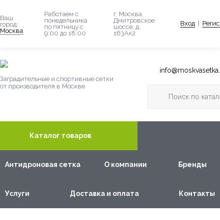
Работаем с
г. Москва,
Ваш
понедельника
Дмитровское
Вход
|
Регис
город:
по пятницу с
шоссе, д.
Москва
9:00 до 18:00
163Ак2
info@moskvasetka.
Заградительные и спортивные сетки
от производителя в Москве
Каталог товаров
Антидроновая сетка
О компании
Бренды
Услуги
Доставка и оплата
Контакты