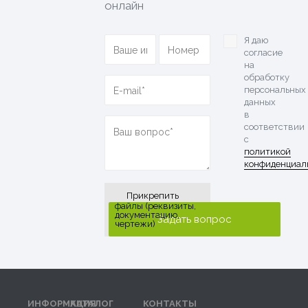
онлайн
Я даю
согласие
на
обработку
персональных
данных
в
соответствии
с
политикой
конфиденциал
Прикрепить
файлы (реквизиты,
документацию,
чертежи)
ИНФОРМАЦИЯ
КАТАЛОГ
КОНТАКТЫ