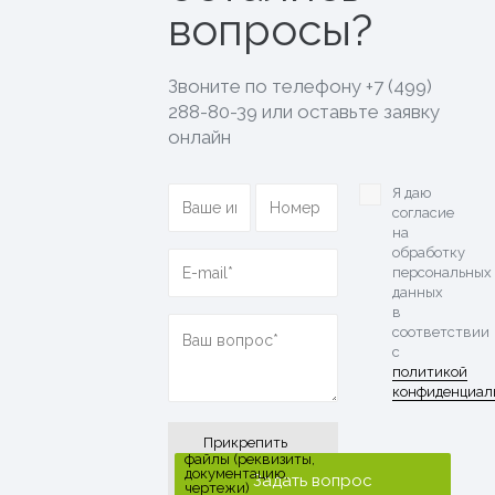
вопросы?
Звоните по телефону
+7 (499)
288-80-39
или оставьте заявку
онлайн
Я даю
согласие
на
обработку
персональных
данных
в
соответствии
с
политикой
конфиденциал
Прикрепить
файлы (реквизиты,
документацию,
чертежи)