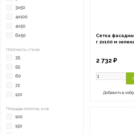
3х50
4х100
4х50
6х50
Сетка фасадна
г 2х100 м зелен
Плотность, г/м.кв
35
2 732 ₽
55
60
72
120
Площадь полотна, м.кв
100
150