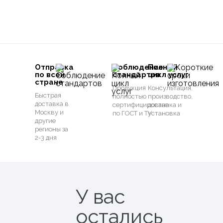
Отправка
Соблюдение
Полный
по всей
стандартов
цикл услуг
стране
Продукция
Консультация,
Быстрая
полностью
производство,
доставка в
сертифицирована
доставка и
Москву и
по ГОСТ и ТУ
установка
другие
регионы за
2-3 дня
У вас
остались