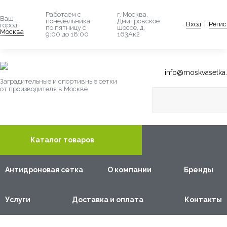
Работаем с
г. Москва,
Ваш
понедельника
Дмитровское
Вход
|
Регис
город:
по пятницу с
шоссе, д.
Москва
9:00 до 18:00
163Ак2
info@moskvasetka.
Заградительные и спортивные сетки
от производителя в Москве
Каталог товаров
Антидроновая сетка
О компании
Бренды
Услуги
Доставка и оплата
Контакты