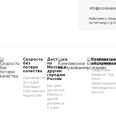
info@moskvaset
Работаем с поне
по пятницу с 9:0
Скорость
Доставка
Комплексн
без
по
обслуживан
потери
Москве и
Предлагаем
качества
другим
городам
решения "под
Производство
России
ключ":
за 1–2 дня
проектировани
Быстрая
благодаря
производство 
доставка в
собственным
монтаж
Москву и
мощностям
другие
регионы за
2-3 дня