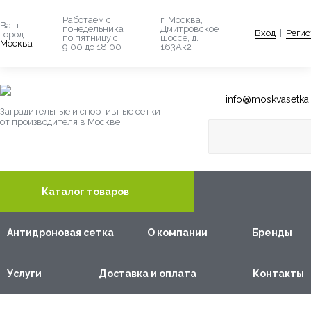
Работаем с
г. Москва,
Ваш
понедельника
Дмитровское
Вход
|
Регис
город:
по пятницу с
шоссе, д.
Москва
9:00 до 18:00
163Ак2
info@moskvasetka.
Заградительные и спортивные сетки
от производителя в Москве
Каталог товаров
Антидроновая сетка
О компании
Бренды
Услуги
Доставка и оплата
Контакты