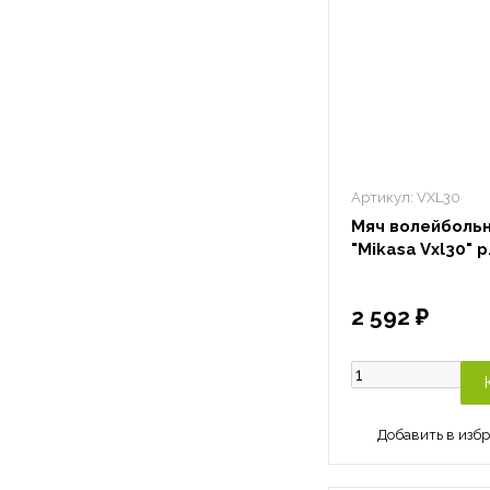
Артикул:
VXL30
Мяч волейболь
"Mikasa Vxl30" р
2 592 ₽