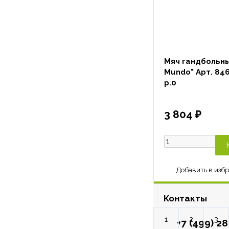
Мяч гандбольны
Mundo" Арт. 846
р.0
3 804 ₽
Контакты
1
2
3
+7 (499) 2