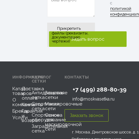
с
политикой
конфиденциал
Прикрепить
файлы (реквизиты,
документацию,
чертежи)
ИНФОРМАЦИЯ
КАТАЛОГ
КОНТАКТЫ
СЕТКИ
Каталог
Доставка
+7 (499) 288-80-39
Антидроновая
Защитные
товаров
и
сетка
сетки
оплата
info@moskvasetka.ru
О
Спортивная
Маскировочные
компании
Контакты
сетка
сети
Бренды
Гарантия
Спортивное
Основа
и
Услуги
оборудование
для
возврат
маскировочной
Заградительная
сети
сетка
г. Москва, Дмитровское шоссе, д. 