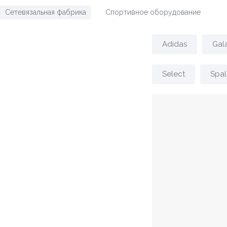
Сетевязальная фабрика
Спортивное оборудование
/
Adidas
Gal
Select
Spal
Подбор проду
Стоимость
Бренд
Название, артикул